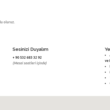
lu oluruz.
Sesinizi Duyalım
Ye
+ 90 532 683 32 92
ve
(Mesai saatleri içinde)