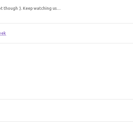
lot though :). Keep watching us…
eek