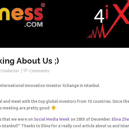
king About Us ;)
i:
Haberler
Comments
nternational Innovation Investor Xchange in Istanbul.
al and meet with the top global investors from 10 countries. Since th
is meeting are pretty good
s that we were on
Social Media Week
on 28th of December.
Elina Zh
n Istanbul?” Thanks to Elina for a really cool article about us and Ista