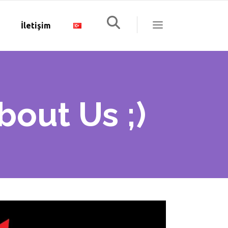
İletişim
bout Us ;)