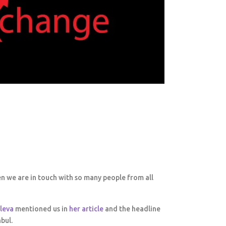
en we are in touch with so many people from all
eleva
mentioned us in
her article
and the headline
nbul.