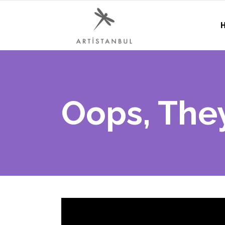
H
Oops, They