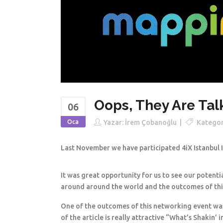
Oops, They Are Tal
06
Oca
Yazar:
İrem Çobanoğlu
Kategor
Last November we have participated 4iX Istanbul I
It was great opportunity for us to see our potenti
around around the world and the outcomes of th
One of the outcomes of this networking event wa
of the article is really attractive “What’s Shakin’ i