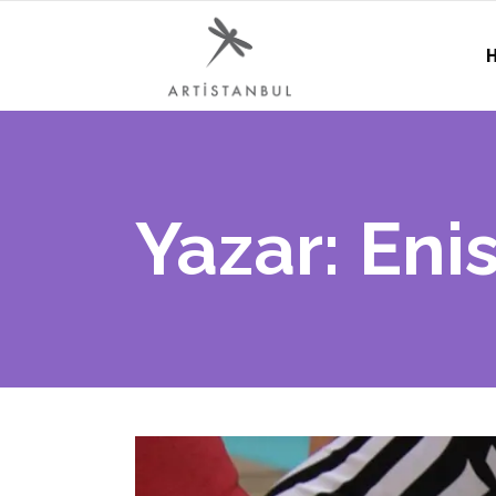
H
Yazar: En