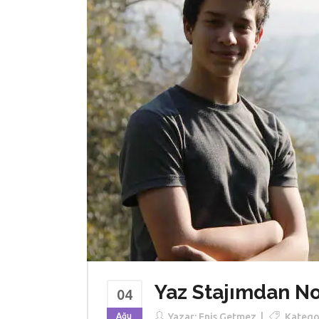
Yaz Stajımdan No
04
Ağu
Yazar:
Enis Getmez
Kategor