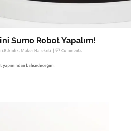
ini Sumo Robot Yapalım!
i:
Etkinlik
,
Maker Hareketi
Comments
ot yapımından bahsedeceğim.