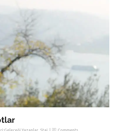
tlar
i:
Geleceği Yazanlar
,
Staj
Comments