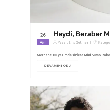
Haydi, Beraber M
26
Ağu
Yazar:
Enis Getmez
Kategor
Merhaba! Bu yazımda sizlere Mini Sumo Rob
DEVAMINI OKU