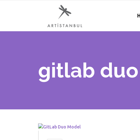
H
gitlab duo