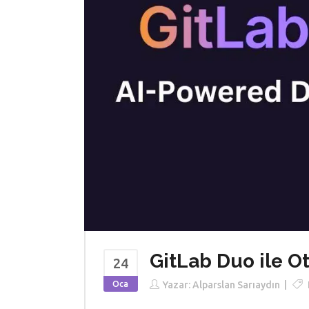
GitLab Duo ile O
24
Oca
Yazar:
Alparslan Sarıaydın