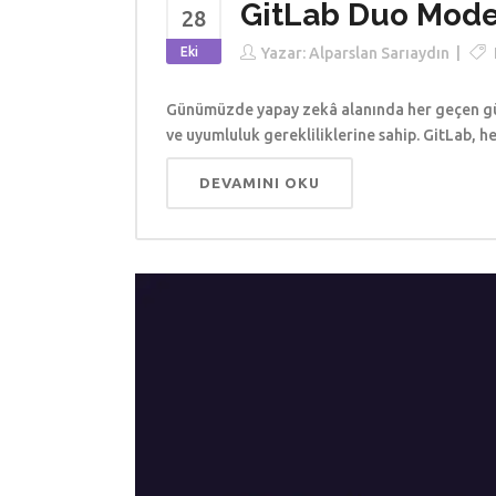
GitLab Duo Model
28
Eki
Yazar:
Alparslan Sarıaydın
Günümüzde yapay zekâ alanında her geçen gün y
ve uyumluluk gerekliliklerine sahip. GitLab, h
DEVAMINI OKU