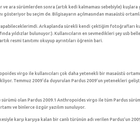
er ve ara sürümlerden sonra (artık kedi kalmaması sebebiyle) kuşlara
ını gösteriyor bu seçim de. Bilgisayarın açılmasından masaüstü ortaml
yapabileceklerimdi. Arkaplanda sürekli kendi çektiğim fotoğrafları k
ında yıldızlar bulunuyor:). Kullanıcıların en sevmedikleri şey usb bel
tık resmi tanıtımı okuyup ayrıntıları öğrenin bari.
opoides virgo ile kullanıcıları çok daha yetenekli bir masaüstü ortamı
ekliyor. Temmuz 2009‘da duyurulan Pardus 2009’un yetenekleri gelişt
eme sürümü olan Pardus 2009.1 Anthropoides virgo ile tüm Pardus sürüm
 ortamı ve binlerce özgür yazılım sunuluyor.
siyle karşı karşıya kalan bir canlı türünün adı verilen Pardus’un 200