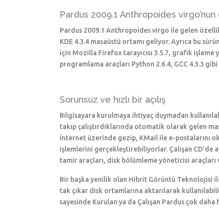
Pardus 2009.1 Anthropoides virgo’nun ö
Pardus 2009.1 Anthropoides virgo ile gelen özellikl
KDE 4.3.4 masaüstü ortamı geliyor. Ayrıca bu sür
için Mozilla Firefox tarayıcısı 3.5.7, grafik işleme
programlama araçları Python 2.6.4, GCC 4.3.3 gibi 
Sorunsuz ve hızlı bir açılış
Bilgisayara kurulmaya ihtiyaç duymadan kullanılabi
takıp çalıştırdıklarında otomatik olarak gelen ma
İnternet üzerinde gezip, KMail ile e-postalarını o
işlemlerini gerçekleştirebiliyorlar. Çalışan CD’de 
tamir araçları, disk bölümleme yöneticisi araçları ve
Bir başka yenilik olan Hibrit Görüntü Teknolojisi 
tak çıkar disk ortamlarına aktarılarak kullanılabi
sayesinde Kurulan ya da Çalışan Pardus çok daha hız