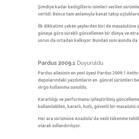
Şimdiye kadar kedigillerin isimleri verilen sürüml
verildi. Bence tam anlamıyla kanat takıp uçtuklar
İlk dikkatimi çeken şeylerden biri de masaüstüne 
güneşe göre sürekli güncellenen bir dünya ve etraf
sorun da ortadan kalkıyor. Bundan sonrasında da ar
Pardus 2009.1
Duyuruldu
Pardus ailesinin en yeni üyesi Pardus 2009.1 Anthr
depolarındaki yazılımların en güncel sürümleri b
virgo kullanıma sunuldu.
Kararlılığı ve performansı iyileştirilmiş güncell
kullanılabilen, kararlı, hızlı, güvenli bir masaüstü
Her ara sürümüne Anadolu’da nesli tükenme tehlike
olarak adlandırılıyor.