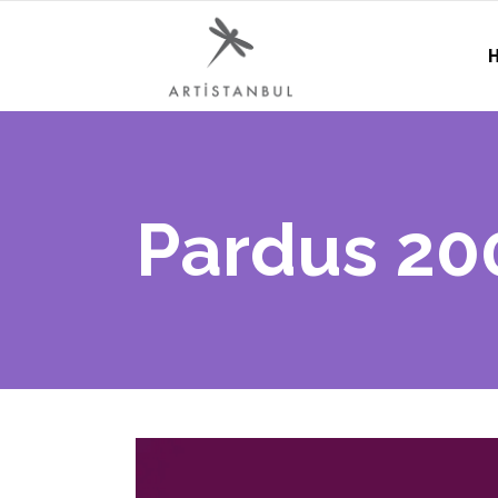
H
Pardus 20