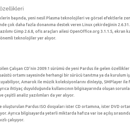
zellikleri
erin başında, yeni nesil Plasma teknolojileri ve görsel efektlerle zen
ümde çok daha fazla donanıma destek veren Linux çekirdeğinin 2.6.3
 yazılımı Gimp 2.6.8, ofis araçları ailesi OpenOffice.org 3.1.1.5, ekran 
önemli teknolojiler yer alıyor.
len Çalışan CD’nin 2009.1 sürümü de yeni Pardus ile gelen özellikler a
saüstü ortamı sayesinde herhangi bir sürücü tanıtma ya da kurulum iş
kuyabiliyor, Amarok ile müzik koleksiyonlarını dinleyip, SMPlayer ile 
ayrıca ihtiyaç duyulduğunda kullanıcının bilgisayarında oluşan sorunla
 çeşitli analiz yazılımları da yer alıyor.
ile oluşturulan Pardus ISO dosyaları ister CD ortamına, ister DVD orta
liyor. Ayrıca bilgisayarda yeterli miktarda hafıza var ise açılış sıras
lı çalışıyor.