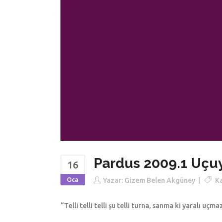
Pardus 2009.1 Uçu
16
Oca
Yazar:
Gizem Belen Akgüney
Ka
“Telli telli telli şu telli turna, sanma ki yaralı u