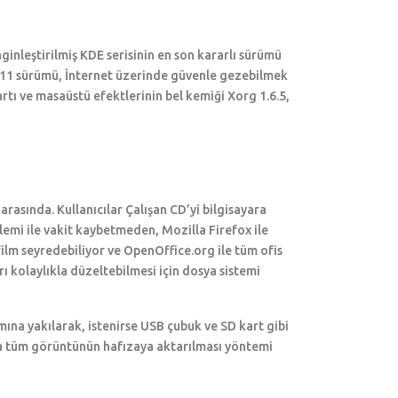
ginleştirilmiş KDE serisinin en son kararlı sürümü
1.11 sürümü, İnternet üzerinde güvenle gezebilmek
kartı ve masaüstü efektlerinin bel kemiği Xorg 1.6.5,
rasında. Kullanıcılar Çalışan CD’yi bilgisayara
lemi ile vakit kaybetmeden, Mozilla Firefox ile
film seyredebiliyor ve OpenOffice.org ile tüm ofis
rı kolaylıkla düzeltebilmesi için dosya sistemi
mına yakılarak, istenirse USB çubuk ve SD kart gibi
ında tüm görüntünün hafızaya aktarılması yöntemi