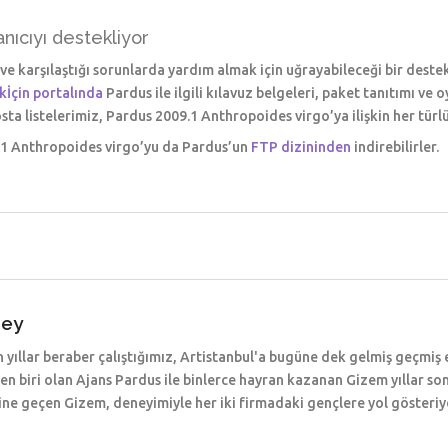
nıcıyı destekliyor
ve karşılaştığı sorunlarda yardım almak için uğrayabileceği bir destek 
İçin portalında
Pardus ile ilgili kılavuz belgeleri, paket tanıtımı ve
ta listelerimiz, Pardus 2009.1 Anthropoides virgo’ya ilişkin her türl
9.1 Anthropoides virgo’yu da Pardus’un
FTP dizininden
indirebilirler.
ney
ıllar beraber çalıştığımız, Artistanbul'a bugüne dek gelmiş geçmiş en 
den biri olan Ajans Pardus ile binlerce hayran kazanan Gizem yıllar s
e geçen Gizem, deneyimiyle her iki firmadaki gençlere yol gösteriy