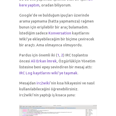
kere yaptım
, oradan biliyorum.
Google’de ve bulduğum ipuçları üzerinde
arama yapmama (hatta yapmamıza) rağmen
bunun için erişilebilir bir araç bulamadım.
İstediğim sadece
Konversation
kayıtlarını
Wiki’ye ekleyebileceğim bir biçime çevirecek
bir araçtı. Ama olmayınca olmuyordu.
Pardus için önemli iki (
1
,
2
) IRC toplantısı
öncesi
Ali Erkan İmrek
, Özgürlükİçin Yönetim
listesine beni epey sevindiren bir mesaj attı:
IRC Log kayıtlarını wiki’ye taşımak
.
Mesajdan
irc2wiki
‘nin kısa hikayesini ve nasıl
kullanılabileceğini öğrenebilirsiniz.
irc2wiki’nin yaptığı iş kısaca şunu: