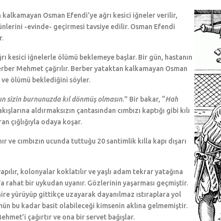
kalkamayan Osman Efendi’ye ağrı kesici iğneler verilir,
lerini -evinde- geçirmesi tavsiye edilir. Osman Efendi
r.
ğrı kesici iğnelerle ölümü beklemeye başlar. Bir gün, hastanın
 Berber Mehmet çağrılır. Berber yataktan kalkamayan Osman
 ve ölümü beklediğini söyler.
ın sizin burnunuzda kıl dönmüş olmasın.
” Bir bakar, “
Hah
kışlarına aldırmaksızın çantasından cımbızı kaptığı gibi kılı
an çığlığıyla odaya koşar.
 ve cımbızın ucunda tuttuğu 20 santimlik kılla kapı dışarı
lır, kolonyalar koklatılır ve yaşlı adam tekrar yatağına
efa rahat bir uykudan uyanır. Gözlerinin yaşarması geçmiştir.
inire yürüyüp gittikçe uzayarak dayanılmaz ıstıraplara yol
ün bu kadar basit olabileceği kimsenin aklına gelmemiştir.
met’i çağırtır ve ona bir servet bağışlar.