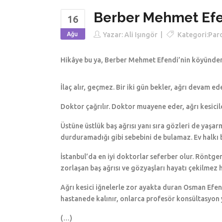
Berber Mehmet Efe
16
Ağu
Yazar:
Ali Işıngör
Kategori:
Par
Hikâye bu ya, Berber Mehmet Efendi’nin köyünden O
İlaç alır, geçmez. Bir iki gün bekler, ağrı devam ede
Doktor çağrılır. Doktor muayene eder, ağrı kesicile
Üstüne üstlük baş ağrısı yanı sıra gözleri de yaşa
durduramadığı gibi sebebini de bulamaz. Ev halkı b
İstanbul’da en iyi doktorlar seferber olur. Röntge
zorlaşan baş ağrısı ve gözyaşları hayatı çekilmez h
Ağrı kesici iğnelerle zor ayakta duran Osman Efend
hastanede kalınır, onlarca profesör konsültasyon y
(…)