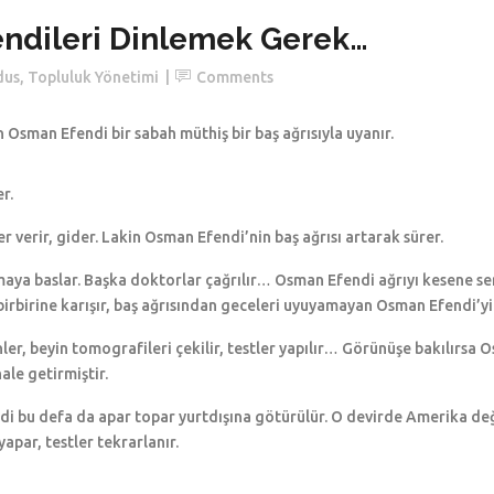
ndileri Dinlemek Gerek…
dus
,
Topluluk Yönetimi
Comments
sman Efendi bir sabah müthiş bir baş ağrısıyla uyanır.
r.
r verir, gider. Lakin Osman Efendi’nin baş ağrısı artarak sürer.
rmaya baslar. Başka doktorlar çağrılır… Osman Efendi ağrıyı kesene ser
irbirine karışır, baş ağrısından geceleri uyuyamayan Osman Efendi’yi
nler, beyin tomografileri çekilir, testler yapılır… Görünüşe bakılırsa
ale getirmiştir.
i bu defa da apar topar yurtdışına götürülür. O devirde Amerika değil
apar, testler tekrarlanır.