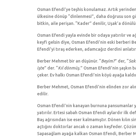
Osman Efendi’ye teşhis konulamaz. Artık yerinden 
ülkesine dönüp “dinlenmesi”, daha doğrusu son gün
bitkin, aile perişan. “Kader” denilir, Uşak’a dönülü
Osman Efendi yayla evinde bir odaya yatırılır ve a
keyfi gelsin diye, Osman Efendi’nin eski berberi
Efendi’yi tıraş ederken, adamcağız derdini anlatır
Berber Mehmet bir an düşünür. “
Beyim?
” der, “
Sak
işt
e” der. “
Kıl dönmüş.
” Osman Efendi’nin şaşkın ba
çeker. Ev halkı Osman Efendi’nin köyü ayağa kaldır
Berber Mehmet, Osman Efendi’nin elinden zor alınır
edilir.
Osman Efendi’nin kanayan burnuna pansumanlar yapı
yatırılır. Ertesi sabah Osman Efendi aylardır ilk d
Baş ağrısından ise eser kalmamıştır. Dönen kılın s
açtığını doktorlar ancak o zaman keşfeder. Çözüm
Sapasağlam ayağa kalkan Osman Efendi, Berber Meh