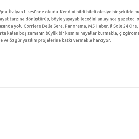
du. İtalyan Lisesi’nde okudu. Kendini bildi bileli ölesiye bir şekilde m
 hayat tarzına dönüştürüp, böyle yaşayabileceğini anlayınca gazeteci
sında yolu Corriere Della Sera, Panorama, M5 Haber, Il Sole 24 Ore, F
arta kalan boş zamanın büyük bir kısmını hayaller kurmakla, çizgiro
e ve özgür yazılım projelerine katkı vermekle harcıyor.