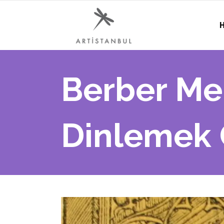
H
Berber Me
Dinlemek 