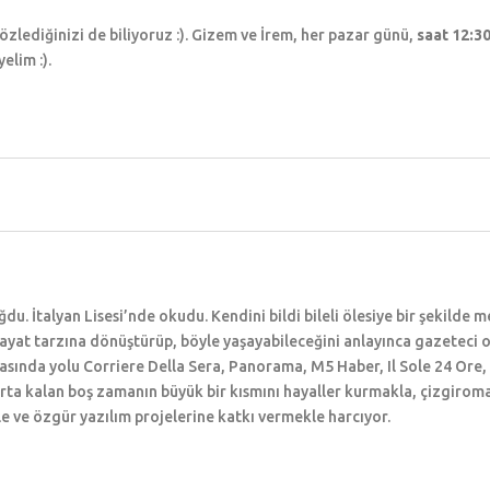
özlediğinizi de biliyoruz :). Gizem ve İrem, her pazar günü,
saat 12:3
elim :).
du. İtalyan Lisesi’nde okudu. Kendini bildi bileli ölesiye bir şekilde m
 hayat tarzına dönüştürüp, böyle yaşayabileceğini anlayınca gazeteci
sında yolu Corriere Della Sera, Panorama, M5 Haber, Il Sole 24 Ore, F
arta kalan boş zamanın büyük bir kısmını hayaller kurmakla, çizgiro
e ve özgür yazılım projelerine katkı vermekle harcıyor.