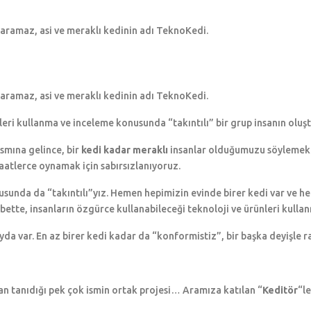
 yaramaz, asi ve meraklı kedinin adı TeknoKedi.
 yaramaz, asi ve meraklı kedinin adı TeknoKedi.
leri kullanma ve inceleme konusunda “takıntılı” bir grup insanın oluşt
ısmına gelince, bir
kedi kadar meraklı
insanlar olduğumuzu söylemekl
saatlerce oynamak için sabırsızlanıyoruz.
nda da “takıntılı”yız. Hemen hepimizin evinde birer kedi var ve her
lbette, insanların özgürce kullanabileceği teknoloji ve ürünleri kulla
a var. En az birer kedi kadar da “konformistiz”, bir başka deyişle 
n tanıdığı pek çok ismin ortak projesi… Aramıza katılan “
Keditör
“le