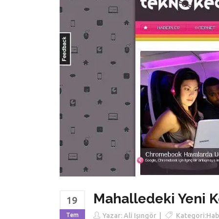
Mahalledeki Yeni K
19
Tem
Yazar:
Ali Işıngör
Kategori:
Hab