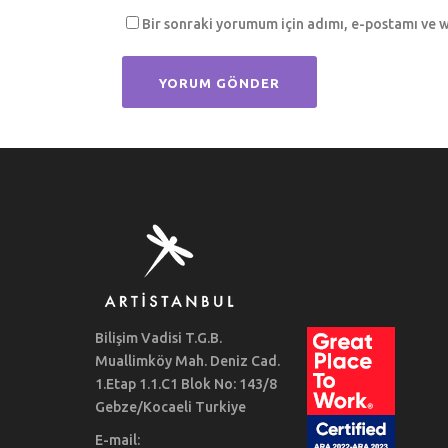
Bir sonraki yorumum için adımı, e-postamı ve w
Bilişim Vadisi T.G.B.
Muallimköy Mah. Deniz Cad.
1.Etap 1.1.C1 Blok No: 143/8
Gebze/Kocaeli Turkiye
E-mail: