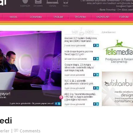
edi
erler
Comments