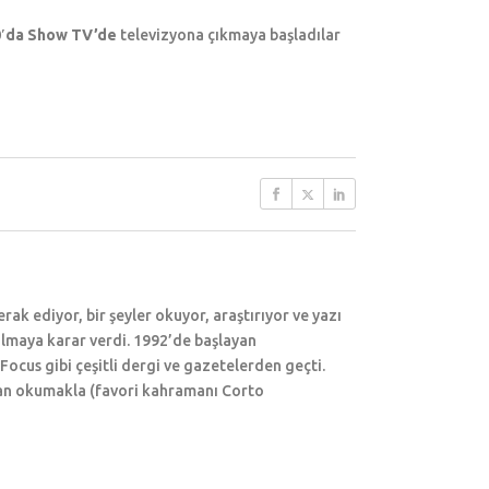
0′da Show TV’de
televizyona çıkmaya başladılar
erak ediyor, bir şeyler okuyor, araştırıyor ve yazı
 olmaya karar verdi. 1992’de başlayan
ocus gibi çeşitli dergi ve gazetelerden geçti.
man okumakla (favori kahramanı Corto