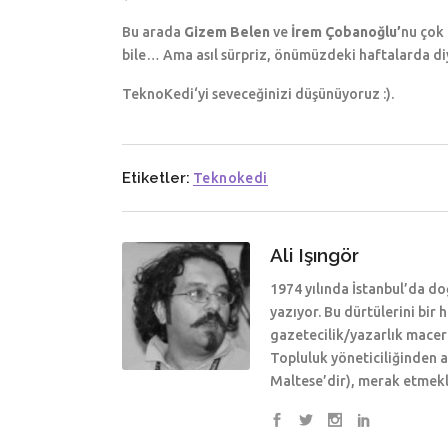
Bu arada
Gizem Belen
ve
İrem Çobanoğlu’
nu çok 
bile… Ama asıl sürpriz, önümüzdeki haftalarda diy
TeknoKedi‘yi seveceğinizi düşünüyoruz :).
Etiketler:
Teknokedi
Ali Işıngör
1974 yılında İstanbul’da doğ
yazıyor. Bu dürtülerini bir
gazetecilik/yazarlık macera
Topluluk yöneticiliğinden 
Maltese’dir), merak etmekl