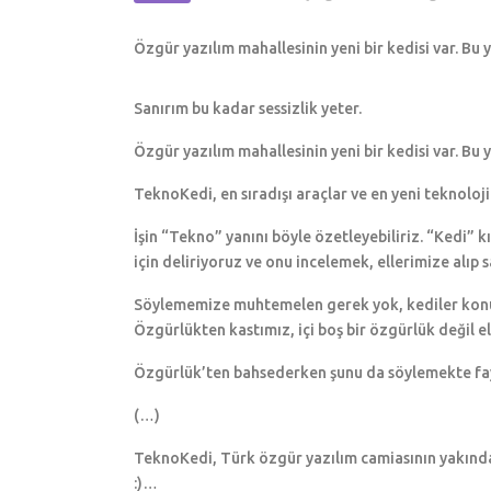
Özgür yazılım mahallesinin yeni bir kedisi var. Bu
Sanırım bu kadar sessizlik yeter.
Özgür yazılım mahallesinin yeni bir kedisi var. Bu
TeknoKedi, en sıradışı araçlar ve en yeni teknoloji
İşin “Tekno” yanını böyle özetleyebiliriz. “Kedi” k
için deliriyoruz ve onu incelemek, ellerimize alıp 
Söylememize muhtemelen gerek yok, kediler konusu
Özgürlükten kastımız, içi boş bir özgürlük değil e
Özgürlük’ten bahsederken şunu da söylemekte fayd
(…)
TeknoKedi, Türk özgür yazılım camiasının yakında
:)…