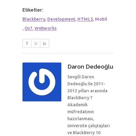
Etiketler:
Blackberry
,
Development
,
HTML5
,
Mobil
,
Os7
,
Webworks
Daron Dedeoğlu
Sevgili Daron
Dedeoğlu ile 2011-
2012 yılları arasında
BlackBerry 7
Akademik
müfredatının
hazırlanması,
üniversite çalıştayları
ve BlackBerry 10