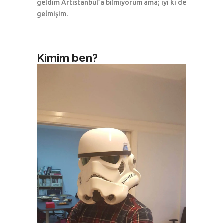
geldim Artistanbul’a bilmiyorum ama; iyi ki de
gelmişim.
Kimim b
en?