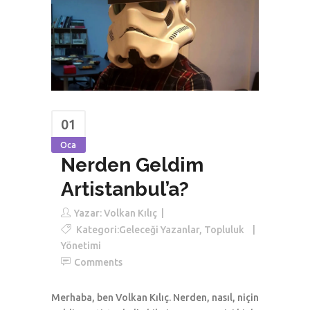
01
Oca
Nerden Geldim
Artistanbul’a?
Yazar:
Volkan Kılıç
Kategori:
Geleceği Yazanlar
,
Topluluk
Yönetimi
Comments
Merhaba, ben Volkan Kılıç. Nerden, nasıl, niçin