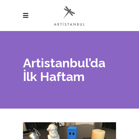
Artistanbul’da
İlk Haftam