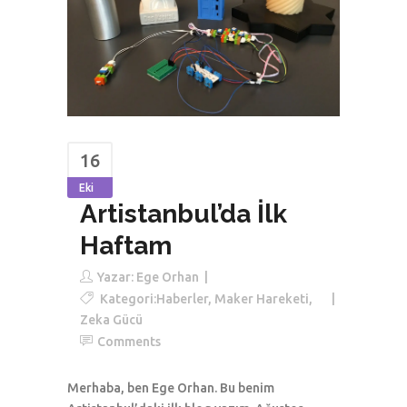
16
Eki
Artistanbul’da İlk
Haftam
Yazar:
Ege Orhan
Kategori:
Haberler
,
Maker Hareketi
,
Zeka Gücü
Comments
Merhaba, ben Ege Orhan. Bu benim