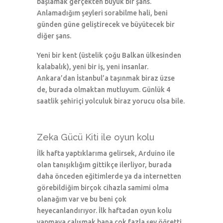
başlamak gerçekten büyük bir şans.
Anlamadığım şeyleri sorabilme hali, beni
günden güne geliştirecek ve büyütecek bir
diğer şans.
Yeni bir kent (üstelik çoğu Balkan ülkesinden
kalabalık), yeni bir iş, yeni insanlar.
Ankara’dan İstanbul’a taşınmak biraz üzse
de, burada olmaktan mutluyum. Günlük 4
saatlik şehiriçi yolculuk biraz yorucu olsa bile.
Zeka Gücü Kiti ile oyun kolu
İlk hafta yaptıklarıma gelirsek, Arduino ile
olan tanışıklığım gittikçe ilerliyor, burada
daha önceden eğitimlerde ya da internetten
görebildiğim birçok cihazla samimi olma
olanağım var ve bu beni çok
heyecanlandırıyor. İlk haftadan oyun kolu
yapmaya çalışmak bana çok fazla şey öğretti.