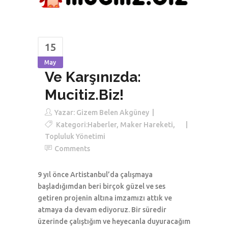
15
May
Ve Karşınızda:
Mucitiz.Biz!
Yazar:
Gizem Belen Akgüney
Kategori:
Haberler
,
Maker Hareketi
,
Topluluk Yönetimi
Comments
9 yıl önce Artistanbul’da çalışmaya
başladığımdan beri birçok güzel ve ses
getiren projenin altına imzamızı attık ve
atmaya da devam ediyoruz. Bir süredir
üzerinde çalıştığım ve heyecanla duyuracağım