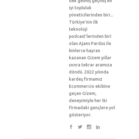
dek gelmiş geçmiş en
iyi topluluk
yöneticilerinden biri...
Türkiye'nin ilk
teknoloji
podcast'lerinden biri
olan Ajans Pardus ile
binlerce hayran
kazanan Gizem yıllar
sonra tekrar aramıza
döndü. 2022 yılında
kardeş firmamız
Ecommercio ekibine
geçen Gizem,
deneyimiyle her iki
firmadaki gençlere yol
gösteriyor.