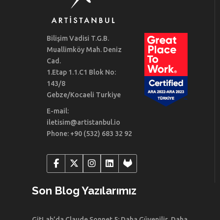
Bilişim Vadisi T.G.B.
Muallimköy Mah. Deniz
Cad.
1.Etap 1.1.C1 Blok No:
143/8
Gebze/Kocaeli Turkiye
E-mail:
iletisim@artistanbul.io
Phone: +90 (532) 683 32 92
Son Blog Yazılarımız
GitLab’da Claude Sonnet 5: Daha Güvenilir, Daha