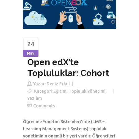
24
May
Open edX’te
Topluluklar: Cohort
Yazar:
Deniz Erkul
Kategori:
Eğitim
,
Topluluk Yönetimi
,
Yazılım
Comments
Öğrenme Yönetim Sistemleri’nde (LMS –
Learning Management Systems) topluluk
yönetiminin önemli bir yeri vardır. Öğrencileri