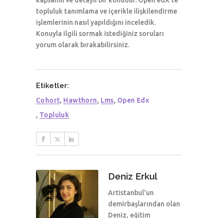
kapsamlı ve detaylı bir konudur. Open edX’te
topluluk tanımlama ve içerikle ilişkilendirme
işlemlerinin nasıl yapıldığını inceledik.
Konuyla ilgili sormak istediğiniz soruları
yorum olarak bırakabilirsiniz.
Etiketler:
Cohort
,
Hawthorn
,
Lms
,
Open Edx
,
Topluluk
Deniz Erkul
Artistanbul'un
demirbaşlarından olan
Deniz, eğitim