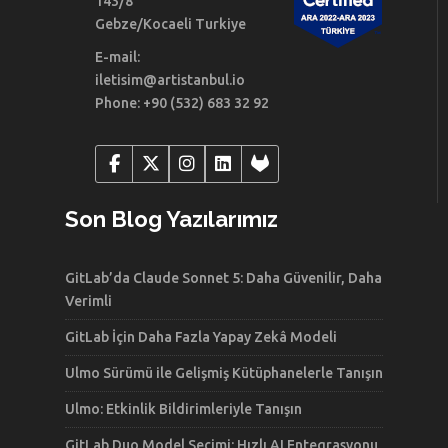
143/8
Gebze/Kocaeli Turkiye
E-mail:
iletisim@artistanbul.io
Phone: +90 (532) 683 32 92
Son Blog Yazılarımız
GitLab’da Claude Sonnet 5: Daha Güvenilir, Daha
Verimli
GitLab İçin Daha Fazla Yapay Zekâ Modeli
Ulmo Sürümü ile Gelişmiş Kütüphanelerle Tanışın
Ulmo: Etkinlik Bildirimleriyle Tanışın
GitLab Duo Model Seçimi: Hızlı AI Entegrasyonu