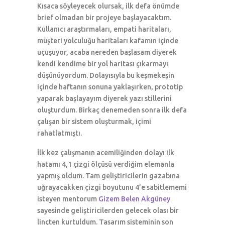
Kısaca söyleyecek olursak, ilk defa önümde
brief olmadan bir projeye başlayacaktım.
Kullanıcı araştırmaları, empati haritaları,
müşteri yolculuğu haritaları kafamın içinde
uçuşuyor, acaba nereden başlasam diyerek
kendi kendime bir yol haritası çıkarmayı
düşünüyordum. Dolayısıyla bu keşmekeşin
içinde haftanın sonuna yaklaşırken, prototip
yaparak başlayayım diyerek yazı stillerini
oluşturdum. Birkaç denemeden sonra ilk defa
çalışan bir sistem oluşturmak, içimi
rahatlatmıştı.
İlk kez çalışmanın acemiliğinden dolayı ilk
hatamı 4,1 çizgi ölçüsü verdiğim elemanla
yapmış oldum. Tam geliştiricilerin gazabına
uğrayacakken çizgi boyutunu 4’e sabitlememi
isteyen mentorum
Gizem Belen Akgüney
sayesinde geliştiricilerden gelecek olası bir
linçten kurtuldum. Tasarım sisteminin son