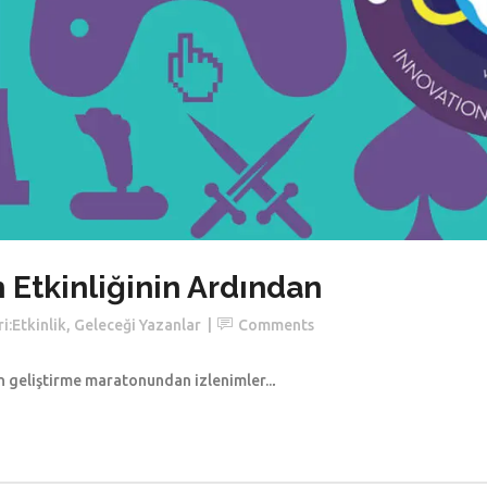
Etkinliğinin Ardından
i:
Etkinlik
,
Geleceği Yazanlar
Comments
n geliştirme maratonundan izlenimler..
.