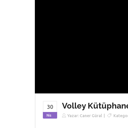
Volley Kütüphane
30
Nis
Yazar:
Caner Güral
Kategor