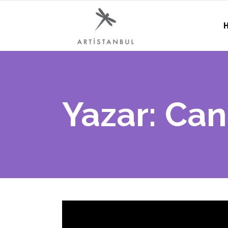
H
Yazar: Can