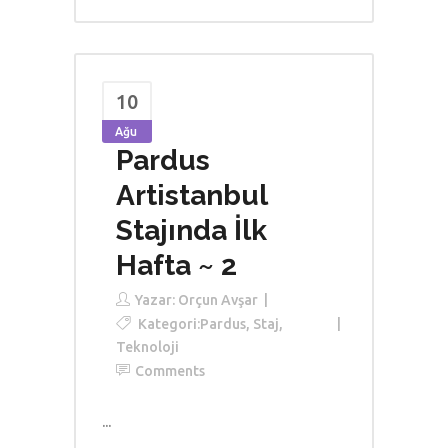
10
Ağu
Pardus
Artistanbul
Stajında İlk
Hafta ~ 2
Yazar:
Orçun Avşar
Kategori:
Pardus
,
Staj
,
Teknoloji
Comments
...