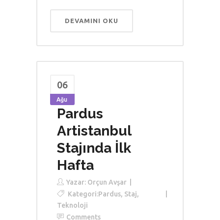
DEVAMINI OKU
06
Ağu
Pardus
Artistanbul
Stajında İlk
Hafta
Yazar:
Orçun Avşar
Kategori:
Pardus
,
Staj
,
Teknoloji
Comments