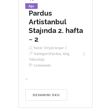
Ağu
Pardus
Artistanbul
Stajında 2. hafta
~ 2
Yazar:
Orçun Avşar
Kategori:
Pardus
,
Staj
,
Teknoloji
Comments
...
DEVAMINI OKU