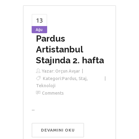
13
Ağu
Pardus
Artistanbul
Stajında 2. hafta
Yazar:
Orçun Avşar
Kategori:
Pardus
,
Staj
,
Teknoloji
Comments
...
DEVAMINI OKU