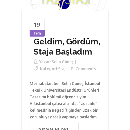
19
Tem
Geldim, Gördüm,
Staja Başladım
Yazar:
Selin Güneş
Kategori:
Staj
Comments
Merhabalar, ben Selin Güneş. İstanbul
Teknik Üniversitesi Endüstri Ürünleri
Tasarımı bölümü öğrencisiyim.
Artistanbul çatısı altında, “zorunlu”
kelimesinin negatifliğinden uzak bir
zorunlu yaz stajı yapmaya başladım.
DEVAMINI OKU