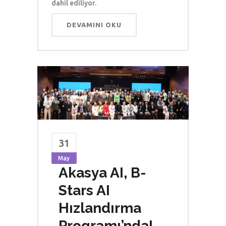
dahil ediliyor.
DEVAMINI OKU
31
May
Akasya AI, B-
Stars AI
Hızlandırma
Programı’nda!