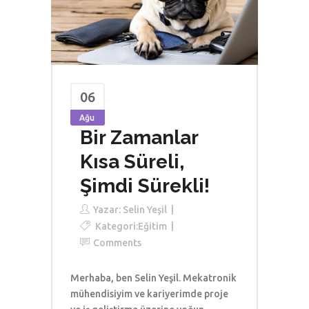
06
Ağu
Bir Zamanlar
Kısa Süreli,
Şimdi Sürekli!
Yazar:
Selin Yeşil
Kategori:
Eğitim
Comments
Merhaba, ben Selin Yeşil. Mekatronik
mühendisiyim ve kariyerimde proje