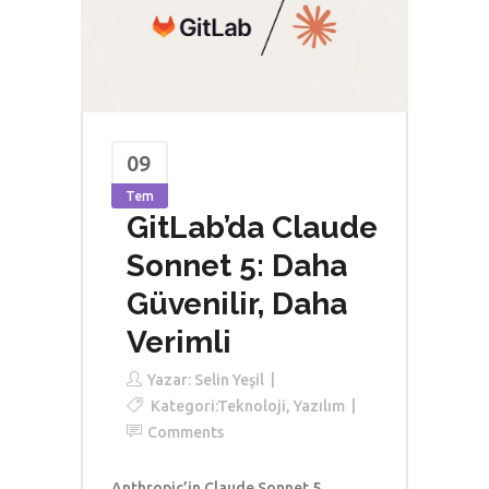
09
Tem
GitLab’da Claude
Sonnet 5: Daha
Güvenilir, Daha
Verimli
Yazar:
Selin Yeşil
Kategori:
Teknoloji
,
Yazılım
Comments
Anthropic’in Claude Sonnet 5