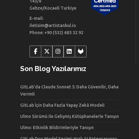
143/8
Gebze/Kocaeli Turkiye
E-mail:
iletisim@artistanbul.io
Phone: +90 (532) 683 32 92
Son Blog Yazılarımız
GitLab’da Claude Sonnet 5: Daha Güvenilir, Daha
Verimli
GitLab İçin Daha Fazla Yapay Zekâ Modeli
Ulmo Sürümü ile Gelişmiş Kütüphanelerle Tanışın
Ulmo: Etkinlik Bildirimleriyle Tanışın
GitLab Duo Model Seçimi: Hızlı AI Entegrasyonu