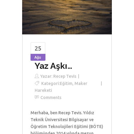
25
Ağu
Yaz Aşkı…
Yazar:
Recep Tevis
Kategori:
Eğitim
,
Maker
Hareketi
Comments
Merhaba, ben Recep Tevis. Yıldız
Teknik Üniversitesi Bilgisayar ve
Öğretim Teknolojileri Eğitimi (BÖTE)
bölümünden 2014 yılında mezun