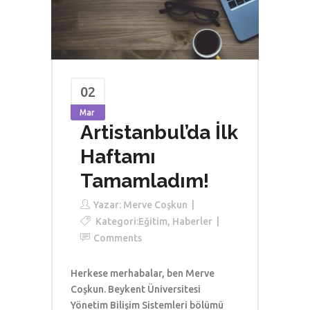
02
Mar
Artistanbul’da İlk
Haftamı
Tamamladım!
Yazar:
Merve Coşkun
Kategori:
Eğitim
,
Haberler
Comments
Herkese merhabalar, ben Merve
Coşkun. Beykent Üniversitesi
Yönetim Bilişim Sistemleri bölümü