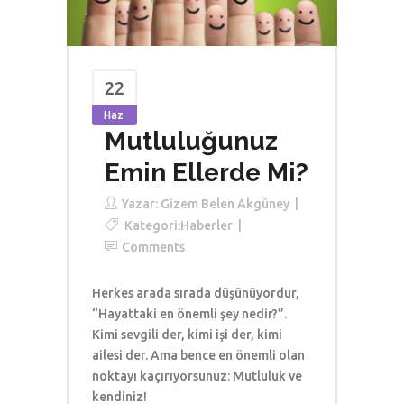
22
Haz
Mutluluğunuz
Emin Ellerde Mi?
Yazar:
Gizem Belen Akgüney
Kategori:
Haberler
Comments
Herkes arada sırada düşünüyordur,
“Hayattaki en önemli şey nedir?”.
Kimi sevgili der, kimi işi der, kimi
ailesi der. Ama bence en önemli olan
noktayı kaçırıyorsunuz: Mutluluk ve
kendiniz!