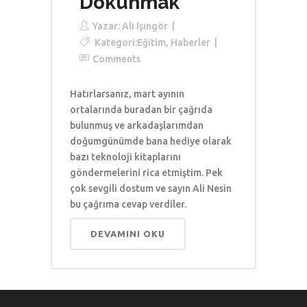
Dokunmak
Yazar:
Ali Işıngör
Kategori:
Eğitim
,
Haberler
Comments
Hatırlarsanız, mart ayının
ortalarında buradan bir çağrıda
bulunmuş ve arkadaşlarımdan
doğumgünümde bana hediye olarak
bazı teknoloji kitaplarını
göndermelerini rica etmiştim. Pek
çok sevgili dostum ve sayın Ali Nesin
bu çağrıma cevap verdiler.
DEVAMINI OKU