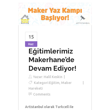
15
Haz
Eğitimlerimiz
Makerhane’de
Devam Ediyor!
Yazar:
Halil Keskin
Kategori:
Eğitim
,
Maker
Hareketi
Comments
Artistanbul olarak Turkcell ile