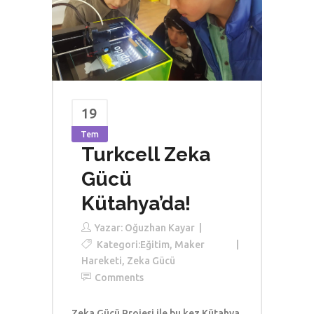
19
Tem
Turkcell Zeka
Gücü
Kütahya’da!
Yazar:
Oğuzhan Kayar
Kategori:
Eğitim
,
Maker
Hareketi
,
Zeka Gücü
Comments
Zeka Gücü Projesi ile bu kez Kütahya