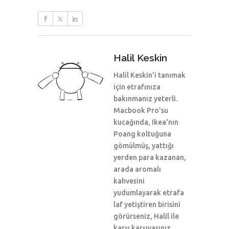
Halil Keskin
Halil Keskin'i tanımak
için etrafınıza
bakınmanız yeterli.
Macbook Pro'su
kucağında, Ikea'nın
Poang koltuğuna
gömülmüş, yattığı
yerden para kazanan,
arada aromalı
kahvesini
yudumlayarak etrafa
laf yetiştiren birisini
görürseniz, Halil ile
karşı karşıyasınız