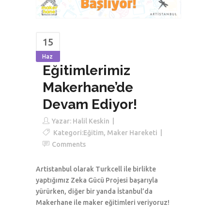
15
Haz
Eğitimlerimiz
Makerhane’de
Devam Ediyor!
Yazar:
Halil Keskin
Kategori:
Eğitim
,
Maker Hareketi
Comments
Artistanbul olarak Turkcell ile birlikte
yaptığımız Zeka Gücü Projesi başarıyla
yürürken, diğer bir yanda İstanbul’da
Makerhane ile maker eğitimleri veriyoruz!