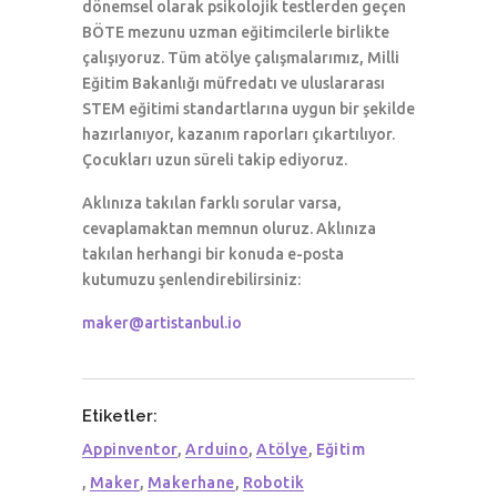
dönemsel olarak psikolojik testlerden geçen
BÖTE mezunu uzman eğitimcilerle birlikte
çalışıyoruz. Tüm atölye çalışmalarımız, Milli
Eğitim Bakanlığı müfredatı ve uluslararası
STEM eğitimi standartlarına uygun bir şekilde
hazırlanıyor, kazanım raporları çıkartılıyor.
Çocukları uzun süreli takip ediyoruz.
Aklınıza takılan farklı sorular varsa,
cevaplamaktan memnun oluruz. Aklınıza
takılan herhangi bir konuda e-posta
kutumuzu şenlendirebilirsiniz:
maker@artistanbul.io
Etiketler:
Appinventor
,
Arduino
,
Atölye
,
Eğitim
,
Maker
,
Makerhane
,
Robotik