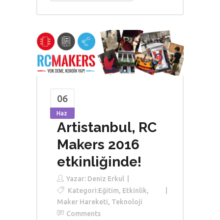
06
Haz
Artistanbul, RC
Makers 2016
etkinliğinde!
Yazar:
Deniz Erkul
Kategori:
Eğitim
,
Etkinlik
,
Maker Hareketi
,
Teknoloji
Comments