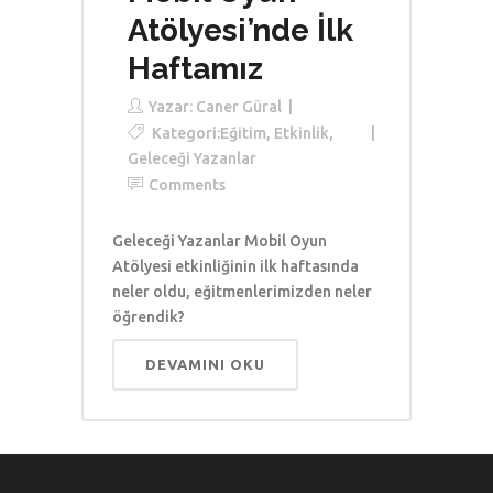
Atölyesi’nde İlk
Haftamız
Yazar:
Caner Güral
Kategori:
Eğitim
,
Etkinlik
,
Geleceği Yazanlar
Comments
Geleceği Yazanlar Mobil Oyun
Atölyesi etkinliğinin ilk haftasında
neler oldu, eğitmenlerimizden neler
öğrendik?
DEVAMINI OKU