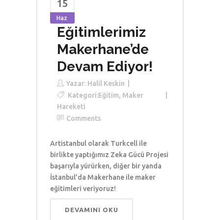
15
Haz
Eğitimlerimiz
Makerhane’de
Devam Ediyor!
Yazar:
Halil Keskin
Kategori:
Eğitim
,
Maker
Hareketi
Comments
Artistanbul olarak Turkcell ile
birlikte yaptığımız Zeka Gücü Projesi
başarıyla yürürken, diğer bir yanda
İstanbul’da Makerhane ile maker
eğitimleri veriyoruz!
DEVAMINI OKU