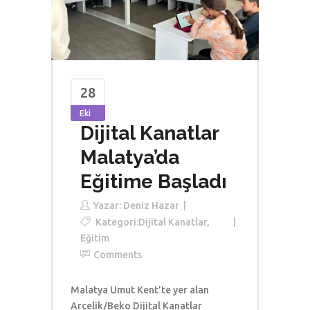
28
Eki
Dijital Kanatlar
Malatya’da
Eğitime Başladı
Yazar:
Deniz Hazar
Kategori:
Dijital Kanatlar
,
Eğitim
Comments
Malatya Umut Kent’te yer alan
Arçelik/Beko Dijital Kanatlar