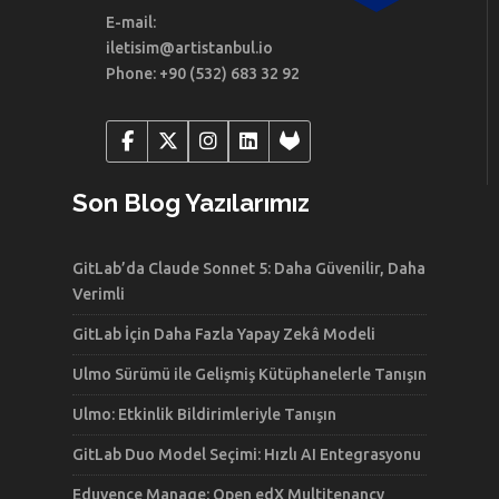
E-mail:
iletisim@artistanbul.io
Phone: +90 (532) 683 32 92
Son Blog Yazılarımız
GitLab’da Claude Sonnet 5: Daha Güvenilir, Daha
Verimli
GitLab İçin Daha Fazla Yapay Zekâ Modeli
Ulmo Sürümü ile Gelişmiş Kütüphanelerle Tanışın
Ulmo: Etkinlik Bildirimleriyle Tanışın
GitLab Duo Model Seçimi: Hızlı AI Entegrasyonu
Eduvence Manage: Open edX Multitenancy