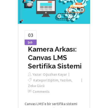
03
Şub
Kamera Arkası:
Canvas LMS
Sertifika Sistemi
Yazar:
Oğuzhan Kayar
Kategori:
Eğitim
,
Yazılım
,
Zeka Gücü
Comments
Canvas LMS’e bir sertifika sistemi