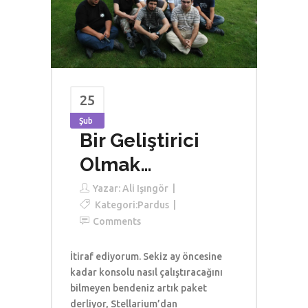
25
Şub
Bir Geliştirici
Olmak…
Yazar:
Ali Işıngör
Kategori:
Pardus
Comments
İtiraf ediyorum. Sekiz ay öncesine
kadar konsolu nasıl çalıştıracağını
bilmeyen bendeniz artık paket
derliyor, Stellarium’dan