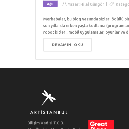
Ağu
Yazar:
Hilal Güngör
Katego
Merhabalar, bu blog yazımda sizleri ödüllü bi
son yıllarda erken yaşta kodlama (programla
robot kitleri, mobil uygulamalar, oyunlar ve 
DEVAMINI OKU
Bilişim Vadisi T.G.B.