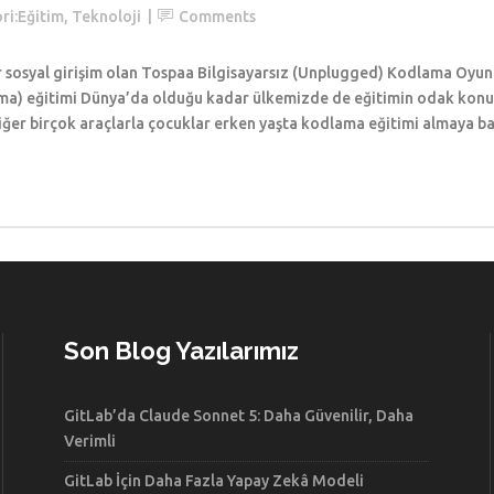
ri:
Eğitim
,
Teknoloji
Comments
r sosyal girişim olan Tospaa Bilgisayarsız (Unplugged) Kodlama Oyunu 
ma) eğitimi Dünya’da olduğu kadar ülkemizde de eğitimin odak konul
diğer birçok araçlarla çocuklar erken yaşta kodlama eğitimi almaya ba
Son Blog Yazılarımız
GitLab’da Claude Sonnet 5: Daha Güvenilir, Daha
Verimli
GitLab İçin Daha Fazla Yapay Zekâ Modeli