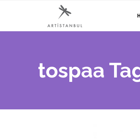
H
tospaa Ta