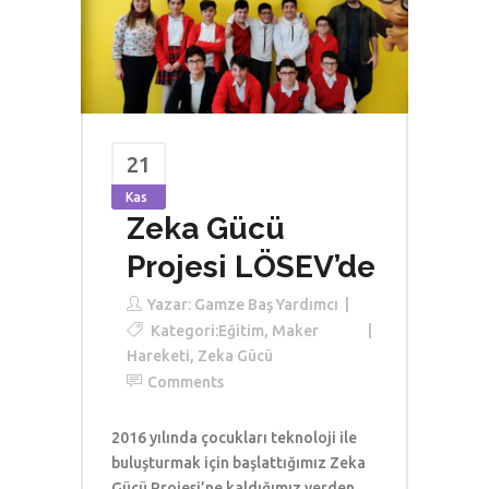
21
Kas
Zeka Gücü
Projesi LÖSEV’de
Yazar:
Gamze Baş Yardımcı
Kategori:
Eğitim
,
Maker
Hareketi
,
Zeka Gücü
Comments
2016 yılında çocukları teknoloji ile
buluşturmak için başlattığımız Zeka
Gücü Projesi’ne kaldığımız yerden