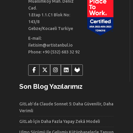
Muallimköy Mah. Deniz
Cad.
1.Etap 1.1.C1 Blok No:
143/8
Gebze/Kocaeli Turkiye
E-mail:
iletisim@artistanbul.io
Phone: +90 (532) 683 32 92
Son Blog Yazılarımız
GitLab’da Claude Sonnet 5: Daha Güvenilir, Daha
Verimli
GitLab İçin Daha Fazla Yapay Zekâ Modeli
Ulmo Sürümü ile Gelişmiş Kütüphanelerle Tanışın