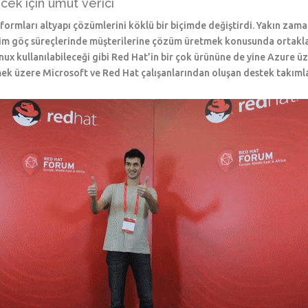
cek için umut verici
latformları altyapı çözümlerini köklü bir biçimde değiştirdi. Yakın z
şim göç süreçlerinde müşterilerine çözüm üretmek konusunda ortakla
ux kullanılabileceği gibi Red Hat’in bir çok ürününe de yine Azure üze
mek üzere Microsoft ve Red Hat çalışanlarından oluşan destek takımla