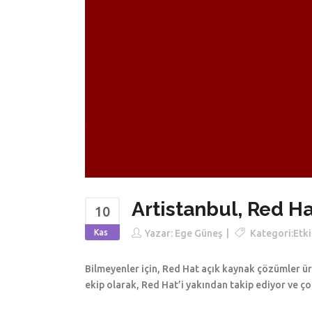
Artistanbul, Red H
10
Kas
Yazar:
Ege Güneş
Kategori:
Etki
Bilmeyenler için, Red Hat açık kaynak çözümler üre
ekip olarak, Red Hat’i yakından takip ediyor ve ço