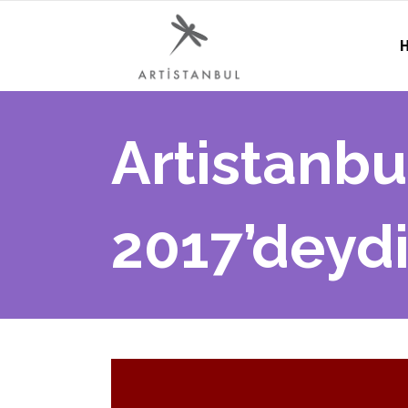
H
Artistanb
2017’deyd