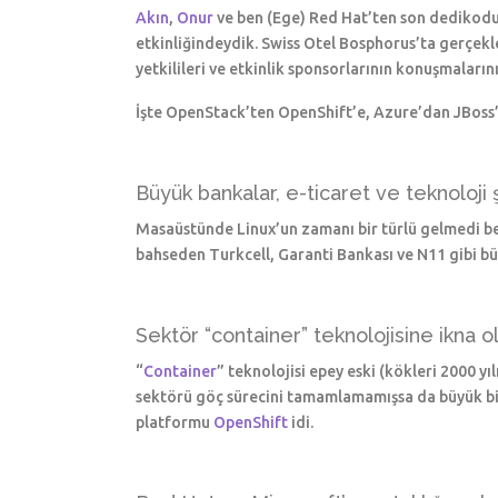
Akın
,
Onur
ve ben (Ege) Red Hat’ten son dedikodul
etkinliğindeydik. Swiss Otel Bosphorus’ta gerçekl
yetkilileri ve etkinlik sponsorlarının konuşmaların
İşte OpenStack’ten OpenShift’e, Azure’dan JBoss’a
Büyük bankalar, e-ticaret ve teknoloji ş
Masaüstünde Linux’un zamanı bir türlü gelmedi bel
bahseden Turkcell, Garanti Bankası ve N11 gibi büy
Sektör “container” teknolojisine ikna
“
Container
” teknolojisi epey eski (kökleri 2000 
sektörü göç sürecini tamamlamamışsa da büyük bir
platformu
OpenShift
idi.