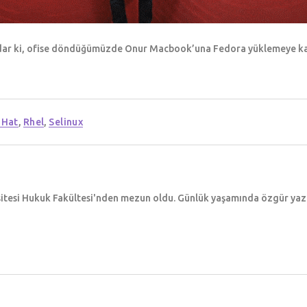
adar ki, ofise döndüğümüzde Onur Macbook’una Fedora yüklemeye kar
 Hat
,
Rhel
,
Selinux
sitesi Hukuk Fakültesi'nden mezun oldu. Günlük yaşamında özgür yazıl