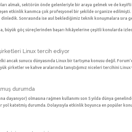
arı almak, sektörün önde gelenleriyle bir araya gelmek ve de keyif
eşen etkinlik kanımca çok profesyonel bir şekilde organize edilmişti.
ı dinledik. Sonrasında ise asıl beklediğimiz teknik konuşmalara sıra ge
, büyük göç süreçlerinden başarı hikâyelerine çeşitli konularda izl
irketleri Linux tercih ediyor
ki ancak sunucu dünyasında Linux bir tartışma konusu değil. Forum’d
ük şirketler ve kahve aralarında tanıştığımız niceleri tercihini Linux
 olmuş durumda
yılına dayanıyor) olmasına rağmen kullanımı son 5 yılda dünya genelind
 yol katetmiş durumda. Dolayısıyla etkinlik boyunca en popüler kon