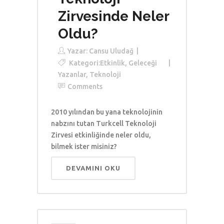
Zirvesinde Neler
Oldu?
Yazar:
Cansu Uludağ
Kategori:
Etkinlik
,
Geleceği
Yazanlar
,
Teknoloji
Comments
2010 yılından bu yana teknolojinin
nabzını tutan Turkcell Teknoloji
Zirvesi etkinliğinde neler oldu,
bilmek ister misiniz?
DEVAMINI OKU