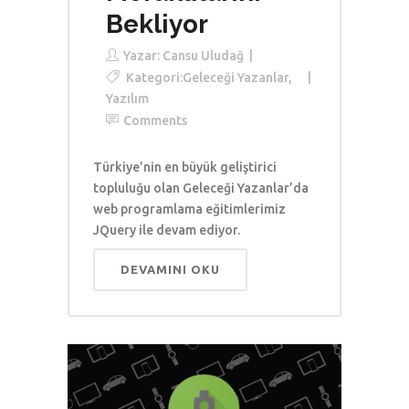
Bekliyor
Yazar:
Cansu Uludağ
Kategori:
Geleceği Yazanlar
,
Yazılım
Comments
Türkiye’nin en büyük geliştirici
topluluğu olan Geleceği Yazanlar’da
web programlama eğitimlerimiz
JQuery ile devam ediyor.
DEVAMINI OKU