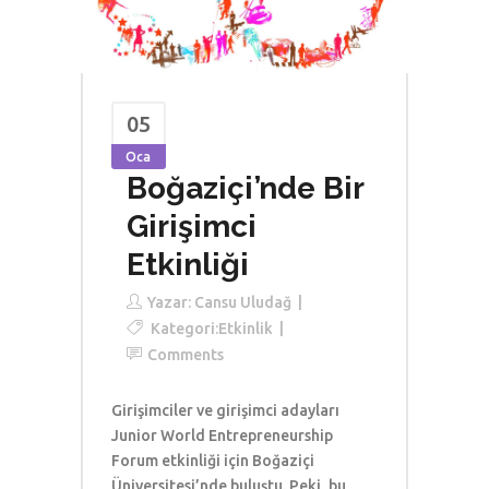
05
Oca
Boğaziçi’nde Bir
Girişimci
Etkinliği
Yazar:
Cansu Uludağ
Kategori:
Etkinlik
Comments
Girişimciler ve girişimci adayları
Junior World Entrepreneurship
Forum etkinliği için Boğaziçi
Üniversitesi’nde buluştu. Peki, bu