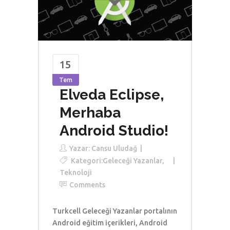
15
Tem
Elveda Eclipse,
Merhaba
Android Studio!
Yazar:
Cansu Uludağ
Kategori:
Geleceği Yazanlar
,
Teknoloji
Comments
Turkcell Geleceği Yazanlar portalının
Android eğitim içerikleri, Android