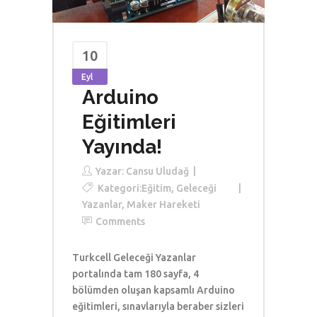
10
Eyl
Arduino
Eğitimleri
Yayında!
Yazar:
Cansu Uludağ
Kategori:
Eğitim
,
Geleceği
Yazanlar
,
Maker Hareketi
Comments
Turkcell Geleceği Yazanlar
portalında tam 180 sayfa, 4
bölümden oluşan kapsamlı Arduino
eğitimleri, sınavlarıyla beraber sizleri