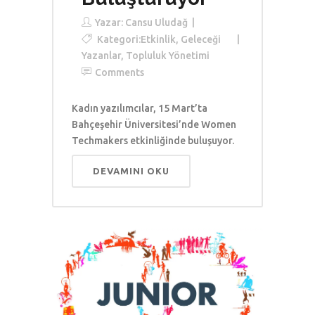
Yazar:
Cansu Uludağ
Kategori:
Etkinlik
,
Geleceği
Yazanlar
,
Topluluk Yönetimi
Comments
Kadın yazılımcılar, 15 Mart’ta
Bahçeşehir Üniversitesi’nde Women
Techmakers etkinliğinde buluşuyor.
DEVAMINI OKU