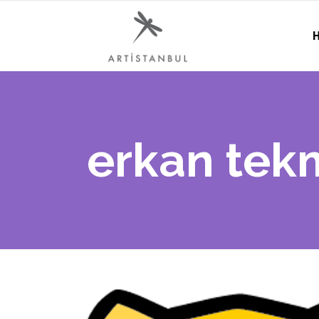
H
erkan tek