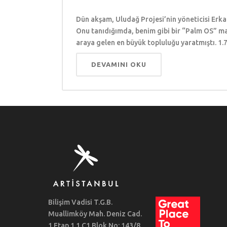
Dün akşam, Uludağ Projesi’nin yöneticisi Erka
Onu tanıdığımda, benim gibi bir “Palm OS” man
araya gelen en büyük topluluğu yaratmıştı. 1.
DEVAMINI OKU
Bilişim Vadisi T.G.B.
Muallimköy Mah. Deniz Cad.
1.Etap 1.1.C1 Blok No: 143/8