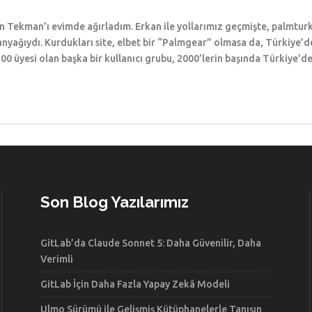
n Tekman’ı evimde ağırladım. Erkan ile yollarımız geçmişte, palmturk
yağıydı. Kurdukları site, elbet bir “Palmgear” olmasa da, Türkiye’de b
700 üyesi olan başka bir kullanıcı grubu, 2000’lerin başında Türkiye’
Son Blog Yazılarımız
GitLab’da Claude Sonnet 5: Daha Güvenilir, Daha
Verimli
GitLab İçin Daha Fazla Yapay Zekâ Modeli
Ulmo Sürümü ile Gelişmiş Kütüphanelerle Tanışın