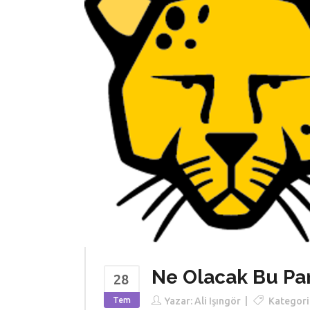
Ne Olacak Bu Par
28
Tem
Yazar:
Ali Işıngör
Kategori