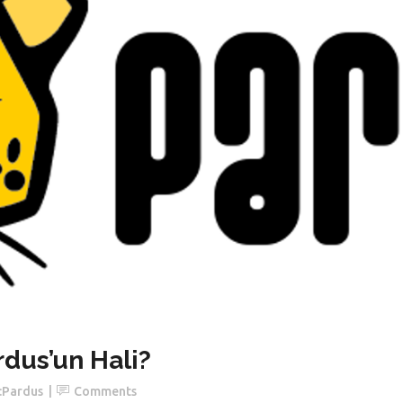
dus’un Hali?
:
Pardus
Comments