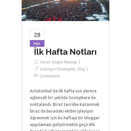
28
Haz
İlk Hafta Notları
Yazar:
Engin Manap
Kategori:
Deneyim
,
Staj
Comments
Artistanbul’da ilk hafta son derece
eğlenceli bir şekilde Sonisphere ile
noktalandı. Biraz tecrübe kazanmak
biraz da buradaki ekibin işleyişini
öğrenmek için bu haftayı bir blogger
uygulaması geliştirmekle geçirdik.