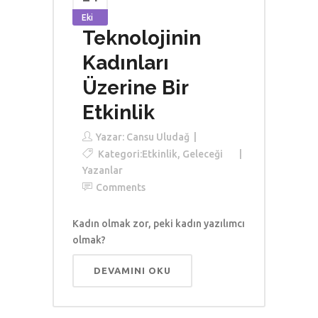
Eki
Teknolojinin
Kadınları
Üzerine Bir
Etkinlik
Yazar:
Cansu Uludağ
Kategori:
Etkinlik
,
Geleceği
Yazanlar
Comments
Kadın olmak zor, peki kadın yazılımcı
olmak?
DEVAMINI OKU