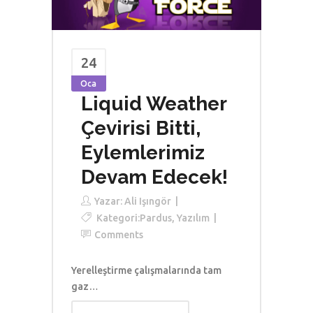
24
Oca
Liquid Weather
Çevirisi Bitti,
Eylemlerimiz
Devam Edecek!
Yazar:
Ali Işıngör
Kategori:
Pardus
,
Yazılım
Comments
Yerelleştirme çalışmalarında tam
gaz…