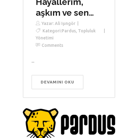
Hayallerim,
aşkım ve sen…
Yazar:
Ali Işıngör
Kategori:
Pardus
,
Topluluk
Yönetimi
Comments
...
DEVAMINI OKU