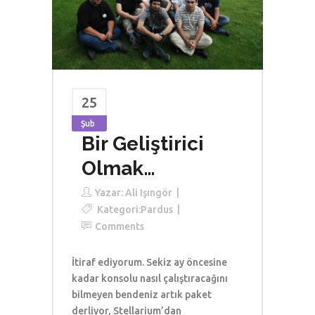
25
Şub
Bir Geliştirici
Olmak…
Yazar:
Ali Işıngör
Kategori:
Pardus
Comments
İtiraf ediyorum. Sekiz ay öncesine
kadar konsolu nasıl çalıştıracağını
bilmeyen bendeniz artık paket
derliyor, Stellarium’dan