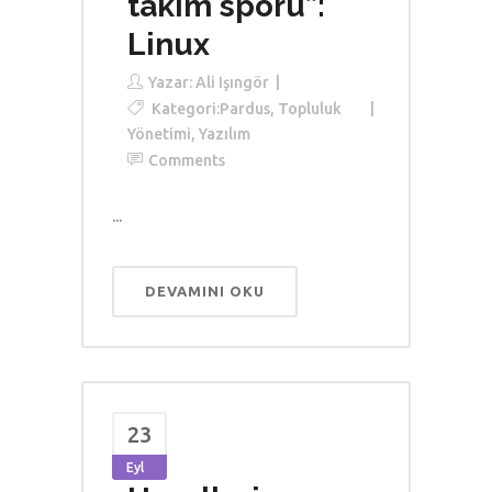
takım sporu”:
Linux
Yazar:
Ali Işıngör
Kategori:
Pardus
,
Topluluk
Yönetimi
,
Yazılım
Comments
...
DEVAMINI OKU
23
Eyl