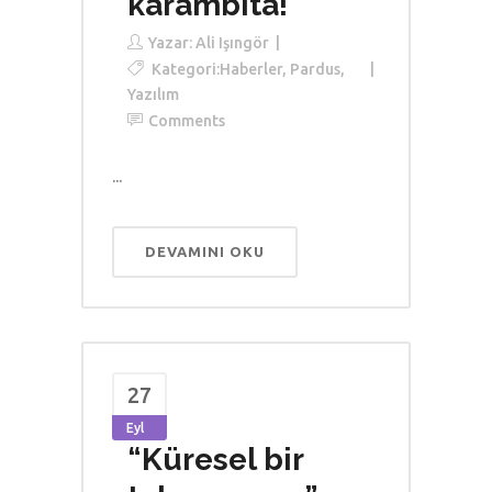
karambita!
Yazar:
Ali Işıngör
Kategori:
Haberler
,
Pardus
,
Yazılım
Comments
...
DEVAMINI OKU
27
Eyl
“Küresel bir