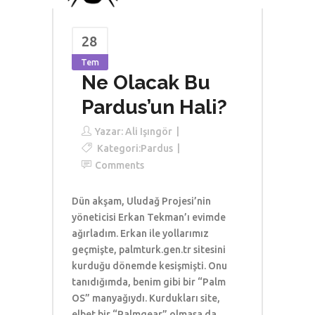
28
Tem
Ne Olacak Bu
Pardus’un Hali?
Yazar:
Ali Işıngör
Kategori:
Pardus
Comments
Dün akşam, Uludağ Projesi’nin
yöneticisi Erkan Tekman’ı evimde
ağırladım. Erkan ile yollarımız
geçmişte, palmturk.gen.tr sitesini
kurduğu dönemde kesişmişti. Onu
tanıdığımda, benim gibi bir “Palm
OS” manyağıydı. Kurdukları site,
elbet bir “Palmgear” olmasa da,