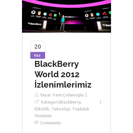
20
Haz
BlackBerry
World 2012
İzlenimlerimiz
Yazar:
İrem Çobanoğlu
Kategori:
BlackBerry
,
Etkinlik
,
Teknoloji
,
Topluluk
Yönetimi
Comments