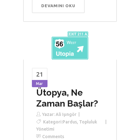
DEVAMINI OKU
21
Mar
Ütopya, Ne
Zaman Başlar?
Yazar:
Ali Işıngör
Kategori:
Pardus
,
Topluluk
Yönetimi
Comments