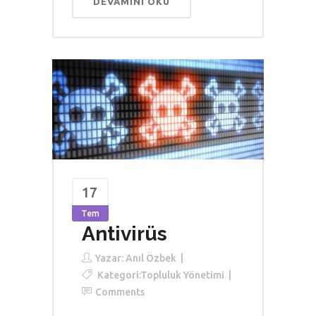
DEVAMINI OKU
17
Tem
Antivirüs
Yazar:
Anıl Özbek
Kategori:
Topluluk Yönetimi
Comments