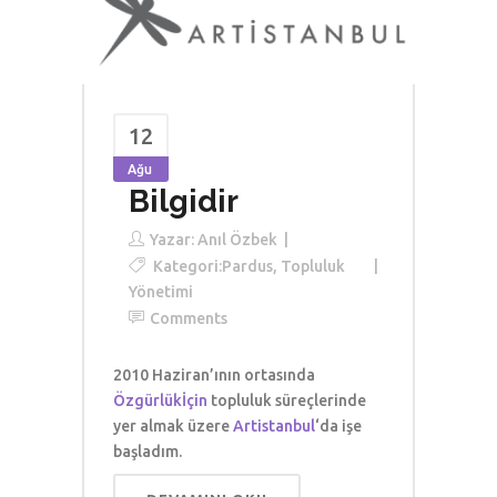
12
Ağu
Bilgidir
Yazar:
Anıl Özbek
Kategori:
Pardus
,
Topluluk
Yönetimi
Comments
2010 Haziran’ının ortasında
Özgürlükİçin
topluluk süreçlerinde
yer almak üzere
Artistanbul
‘da işe
başladım.