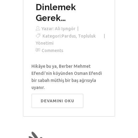
Dinlemek
Gerek…
Yazar:
Ali Işıngör
Kategori:
Pardus
,
Topluluk
Yönetimi
Comments
Hikâye bu ya, Berber Mehmet
Efendi’nin köyünden Osman Efendi
bir sabah müthiş bir baş ağrısıyla
uyanır.
DEVAMINI OKU