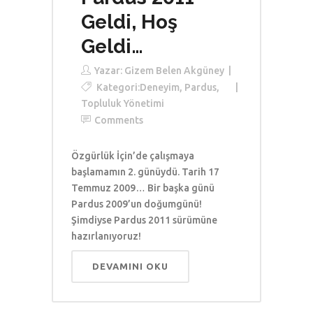
Geldi, Hoş
Geldi…
Yazar:
Gizem Belen Akgüney
Kategori:
Deneyim
,
Pardus
,
Topluluk Yönetimi
Comments
Özgürlük İçin’de çalışmaya
başlamamın 2. günüydü. Tarih 17
Temmuz 2009… Bir başka günü
Pardus 2009’un doğumgünü!
Şimdiyse Pardus 2011 sürümüne
hazırlanıyoruz!
DEVAMINI OKU