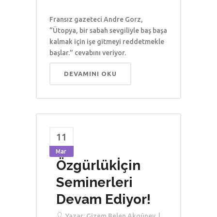
Fransız gazeteci Andre Gorz,
“Ütopya, bir sabah sevgiliyle baş başa
kalmak için işe gitmeyi reddetmekle
başlar.” cevabını veriyor.
DEVAMINI OKU
11
Mar
Özgürlükİçin
Seminerleri
Devam Ediyor!
Yazar:
Gizem Belen Akgüney