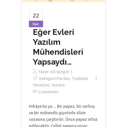
22
Haz
Eğer Evleri
Yazılım
Mühendisleri
Yapsaydı…
Yazar:
Ali Işıngör
Kategori:
Pardus
,
Topluluk
Yönetimi
,
Yazılım
Comments
Hikâye bu ya… Bir papaz, bir sarhoş
ve bir mühendis giyotinle ölüm
cezasına çarptırılır. Önce papaz infaz
edilecektir. Cellat papaza sorar: