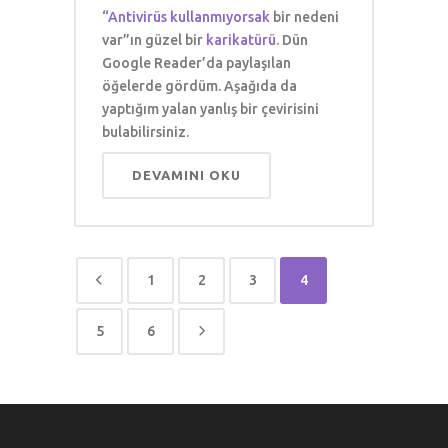
“
Antivirüs kullanmıyorsak
bir nedeni
var”ın güzel bir
karikatürü
. Dün
Google Reader’da paylaşılan
öğelerde gördüm. Aşağıda da
yaptığım yalan yanlış bir çevirisini
bulabilirsiniz.
DEVAMINI OKU
1
2
3
4
5
6