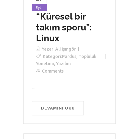
Eyl
“Küresel bir
takım sporu”:
Linux
Yazar:
Ali Işıngör
Kategori:
Pardus
,
Topluluk
Yönetimi
,
Yazılım
Comments
...
DEVAMINI OKU