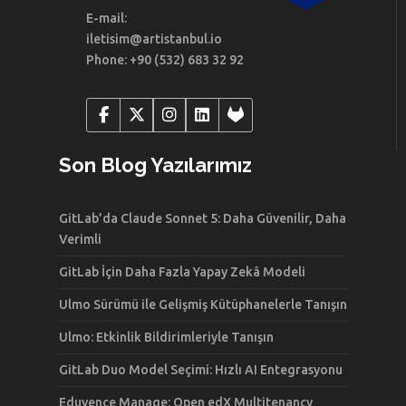
E-mail:
iletisim@artistanbul.io
Phone: +90 (532) 683 32 92
Son Blog Yazılarımız
GitLab’da Claude Sonnet 5: Daha Güvenilir, Daha
Verimli
GitLab İçin Daha Fazla Yapay Zekâ Modeli
Ulmo Sürümü ile Gelişmiş Kütüphanelerle Tanışın
Ulmo: Etkinlik Bildirimleriyle Tanışın
GitLab Duo Model Seçimi: Hızlı AI Entegrasyonu
Eduvence Manage: Open edX Multitenancy