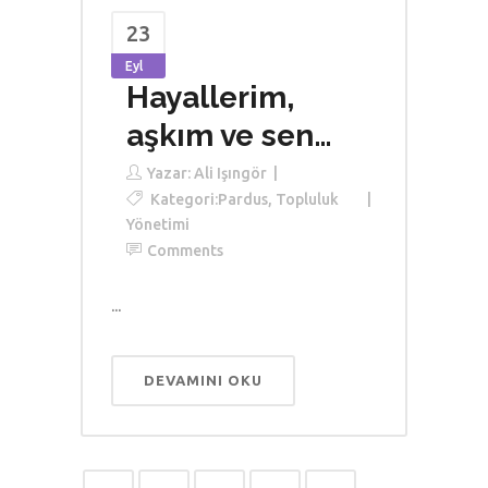
23
Eyl
Hayallerim,
aşkım ve sen…
Yazar:
Ali Işıngör
Kategori:
Pardus
,
Topluluk
Yönetimi
Comments
...
DEVAMINI OKU