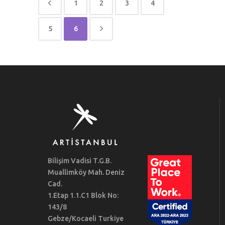
1
2
3
4
5
6
Bilişim Vadisi T.G.B.
Muallimköy Mah. Deniz
Cad.
1.Etap 1.1.C1 Blok No:
143/8
Gebze/Kocaeli Turkiye