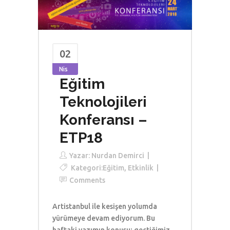
02
Nis
Eğitim
Teknolojileri
Konferansı –
ETP18
Yazar:
Nurdan Demirci
Kategori:
Eğitim
,
Etkinlik
Comments
Artistanbul ile kesişen yolumda
yürümeye devam ediyorum. Bu
haftaki yazımın konusu; geçtiğimiz