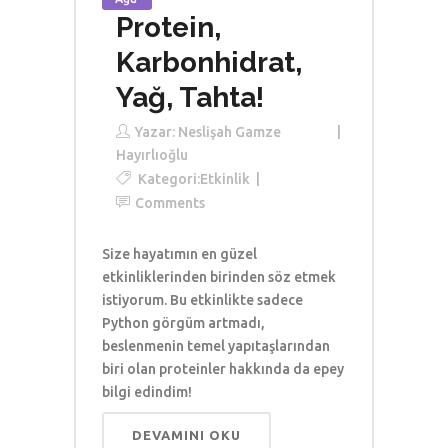
Protein,
Karbonhidrat,
Yağ, Tahta!
Yazar:
Neslişah Gamze
Hayırlıoğlu
Kategori:
Etkinlik
Comments
Size hayatımın en güzel
etkinliklerinden birinden söz etmek
istiyorum. Bu etkinlikte sadece
Python görgüm artmadı,
beslenmenin temel yapıtaşlarından
biri olan proteinler hakkında da epey
bilgi edindim!
DEVAMINI OKU