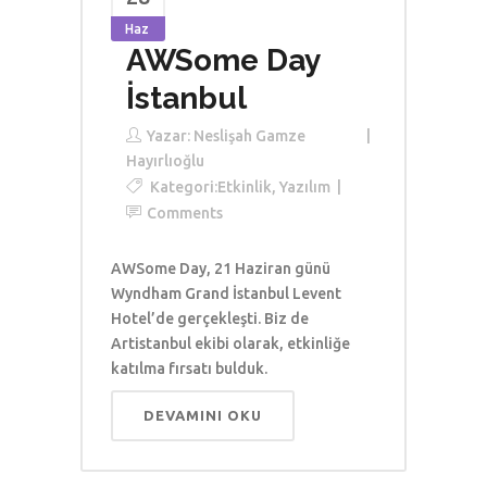
Haz
AWSome Day
İstanbul
Yazar:
Neslişah Gamze
Hayırlıoğlu
Kategori:
Etkinlik
,
Yazılım
Comments
AWSome Day, 21 Haziran günü
Wyndham Grand İstanbul Levent
Hotel’de gerçekleşti. Biz de
Artistanbul ekibi olarak, etkinliğe
katılma fırsatı bulduk.
DEVAMINI OKU