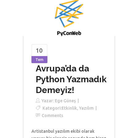
10
Tem
Avrupa’da da
Python Yazmadık
Demeyiz!
Yazar:
Ege Güneş
Kategori:
Etkinlik
,
Yazılım
Comments
Artistanbul yazılım ekibi olarak