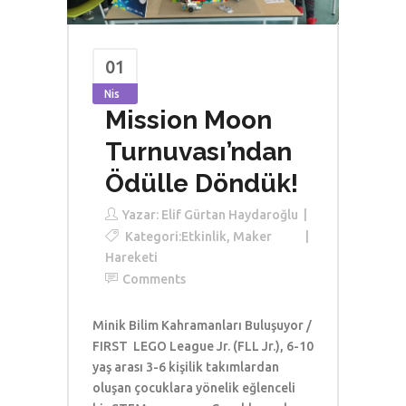
01
Nis
Mission Moon
Turnuvası’ndan
Ödülle Döndük!
Yazar:
Elif Gürtan Haydaroğlu
Kategori:
Etkinlik
,
Maker
Hareketi
Comments
Minik Bilim Kahramanları Buluşuyor /
FIRST
LEGO
League Jr. (FLL Jr.), 6-10
yaş arası 3-6 kişilik takımlardan
oluşan çocuklara yönelik eğlenceli