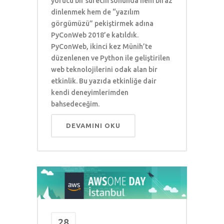
yorucu bir sürecin sonunda hem biraz
dinlenmek hem de “yazılım
görgümüzü” pekiştirmek adına
PyConWeb 2018’e katıldık.
PyConWeb, ikinci kez Münih’te
düzenlenen ve Python ile geliştirilen
web teknolojilerini odak alan bir
etkinlik. Bu yazıda etkinliğe dair
kendi deneyimlerimden
bahsedeceğim.
DEVAMINI OKU
28