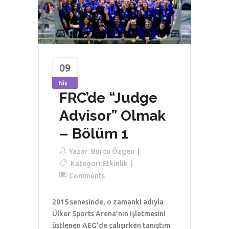
09
Nis
FRC’de “Judge
Advisor” Olmak
– Bölüm 1
Yazar:
Burcu Özgen
Kategori:
Etkinlik
Comments
2015 senesinde, o zamanki adıyla
Ülker Sports Arena’nın işletmesini
üstlenen AEG’de çalışırken tanıştım