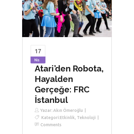
17
Nis
Atari’den Robota,
Hayalden
Gerçeğe: FRC
İstanbul
Yazar:
Akın Ömeroğlu
Kategori:
Etkinlik
,
Teknoloji
Comments