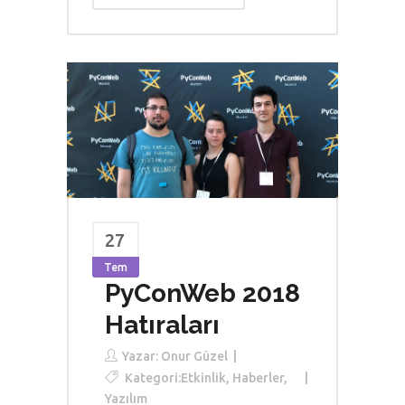
27
Tem
PyConWeb 2018
Hatıraları
Yazar:
Onur Güzel
Kategori:
Etkinlik
,
Haberler
,
Yazılım