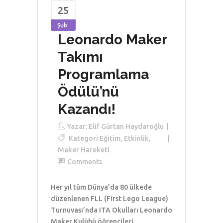
25
Şub
Leonardo Maker
Takımı
Programlama
Ödülü’nü
Kazandı!
Yazar:
Elif Gürtan Haydaroğlu
Kategori:
Eğitim
,
Etkinlik
,
Maker Hareketi
Comments
Her yıl tüm Dünya’da 80 ülkede
düzenlenen FLL (First Lego League)
Turnuvası’nda ITA Okulları Leonardo
Maker Kulübü öğrencileri